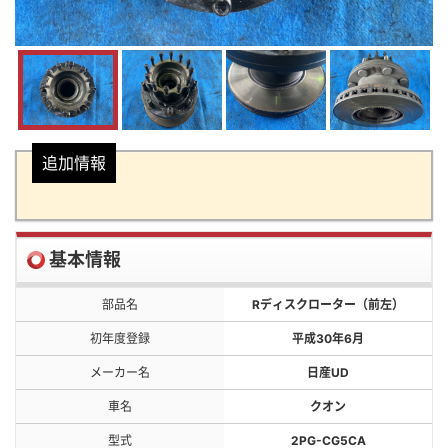
追加情報
基本情報
部品名
Rディスクローター（前左）
初年度登録
平成30年6月
メーカー名
日産UD
車名
クオン
型式
2PG-CG5CA