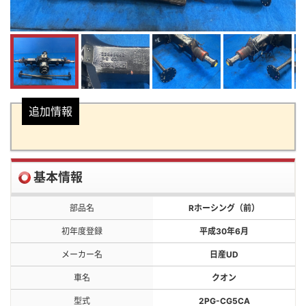
追加情報
基本情報
部品名
Rホーシング（前）
初年度登録
平成30年6月
メーカー名
日産UD
車名
クオン
型式
2PG-CG5CA