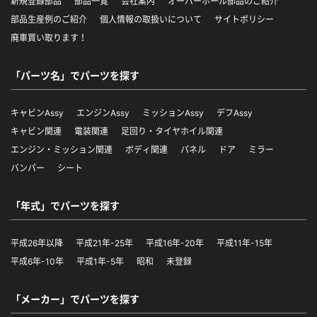
新規登録部品
部品一覧
会社案内
オーバーホール部品のご紹介
部品生産例のご紹介
個人情報の取扱いについて
サイトポリシー
廃車買い取ります！
「パーツ名」でパーツを探す
キャビンAssy
エンジンAssy
ミッションAssy
デフAssy
キャビン関連
電装関連
足回り・タイヤホイル関連
エンジン・ミッション関連
ボディ関連
パネル
ドア
ミラー
バンパー
シート
「年式」でパーツを探す
平成26年以降
平成21年-25年
平成16年-20年
平成11年-15年
平成6年-10年
平成1年-5年
昭和
未登録
「メーカー」でパーツを探す