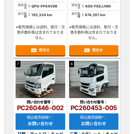
認定型
認定型
QPG-FP64VDR
ADG-FE8JJWA
式
式
走行距
走行距
192,334 km
674,207 km
離
離
※販売価格には送料、取付・交
※販売価格には送料、取付・交
換手数料等は含まれておりま
換手数料等は含まれておりま
せん。
せん。
問合せ
問合せ
7
8
問い合わせ番号：
問い合わせ番号：
PC260446-002
PC260453-005
税込販売価格*：
税込販売価格*：
お問い合わせ
お問い合わせ
日野｜デュトロ｜キャビ
三菱｜Sグレート｜キャビ