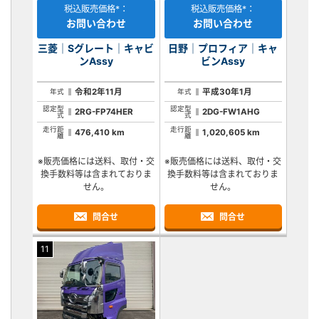
税込販売価格*：
税込販売価格*：
お問い合わせ
お問い合わせ
三菱｜Sグレート｜キャビ
日野｜プロフィア｜キャ
ンAssy
ビンAssy
令和2年11月
平成30年1月
年式
年式
認定型
認定型
2RG-FP74HER
2DG-FW1AHG
式
式
走行距
走行距
476,410 km
1,020,605 km
離
離
※販売価格には送料、取付・交
※販売価格には送料、取付・交
換手数料等は含まれておりま
換手数料等は含まれておりま
せん。
せん。
問合せ
問合せ
11