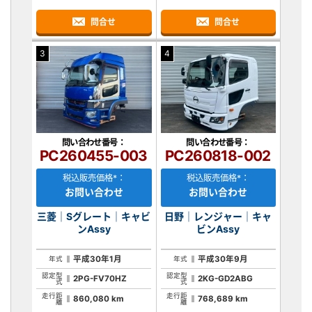
問合せ
問合せ
3
4
問い合わせ番号：
問い合わせ番号：
PC260455-003
PC260818-002
税込販売価格*：
税込販売価格*：
お問い合わせ
お問い合わせ
三菱｜Sグレート｜キャビ
日野｜レンジャー｜キャ
ンAssy
ビンAssy
平成30年1月
平成30年9月
年式
年式
認定型
認定型
2PG-FV70HZ
2KG-GD2ABG
式
式
走行距
走行距
860,080 km
768,689 km
離
離