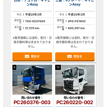
ンAssy
ンAssy
平成25年3月
平成30年3月
年式
年式
認定型
認定型
TKG-XZU700X
2PG-FS74HZ
式
式
走行距
走行距
27,570 km
800,057 km
離
離
※販売価格には送料、取付・交
※販売価格には送料、取付・交
換手数料等は含まれておりま
換手数料等は含まれておりま
せん。
せん。
問合せ
問合せ
9
10
問い合わせ番号：
問い合わせ番号：
PC260376-003
PC260220-002