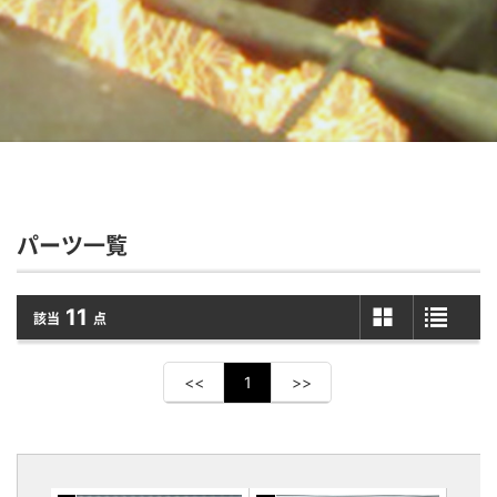
パーツ一覧
11
該当
点
<<
1
>>