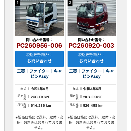
1
2
問い合わせ番号：
問い合わせ番号：
PC260956-006
PC260920-003
税込販売価格*：
税込販売価格*：
お問い合わせ
お問い合わせ
三菱｜ファイター｜キャ
三菱｜ファイター｜キャ
ビンAssy
ビンAssy
令和1年9月
令和3年5月
年式
年式
認定型
認定型
2KG-FK62F
2KG-FK62F
式
式
走行距
走行距
614,286 km
526,458 km
離
離
※販売価格には送料、取付・交
※販売価格には送料、取付・交
換手数料等は含まれておりま
換手数料等は含まれておりま
せん。
せん。