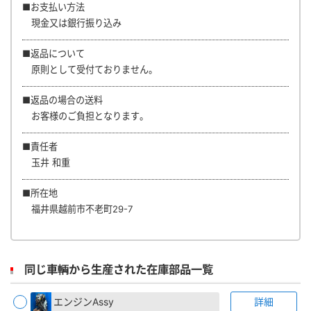
■お支払い方法
現金又は銀行振り込み
■返品について
原則として受付ておりません。
■返品の場合の送料
お客様のご負担となります。
■責任者
玉井 和重
■所在地
福井県越前市不老町29-7
同じ車輌から生産された在庫部品一覧
エンジンAssy
詳細