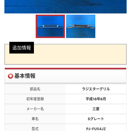
追加情報
基本情報
部品名
ラジエターグリル
初年度登録
平成18年6月
メーカー名
三菱
車名
Sグレート
型式
PJ-FU54JZ