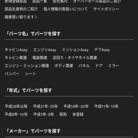
新規登録部品
部品一覧
会社案内
オーバーホール部品のご紹介
部品生産例のご紹介
個人情報の取扱いについて
サイトポリシー
廃車買い取ります！
「パーツ名」でパーツを探す
キャビンAssy
エンジンAssy
ミッションAssy
デフAssy
キャビン関連
電装関連
足回り・タイヤホイル関連
エンジン・ミッション関連
ボディ関連
パネル
ドア
ミラー
バンパー
シート
「年式」でパーツを探す
平成26年以降
平成21年-25年
平成16年-20年
平成11年-15年
平成6年-10年
平成1年-5年
昭和
未登録
「メーカー」でパーツを探す