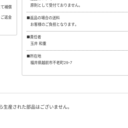
原則として受付ておりません。
にて補償
をご返金
■返品の場合の送料
お客様のご負担となります。
■責任者
玉井 和重
■所在地
福井県越前市不老町29-7
ら生産された部品はございません。