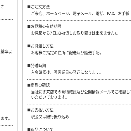
ださ
■ご注文方法
ご来店、ホームページ、電子メール、電話、FAX、お手紙
■お見積の有効期限
お見積から7日以内(但しお取り置きは出来ません)。
■お引渡し方法
定基準以
お客様ご指定の住所に配送及び陸送手配。
■発送時期
入金確認後、翌営業日の発送になります。
■商品の確認
当社に御来店での現物確認及び公開情報メールでご確認し
いただいております。
■お支払い方法
現金又は銀行振り込み
します。
■返品について