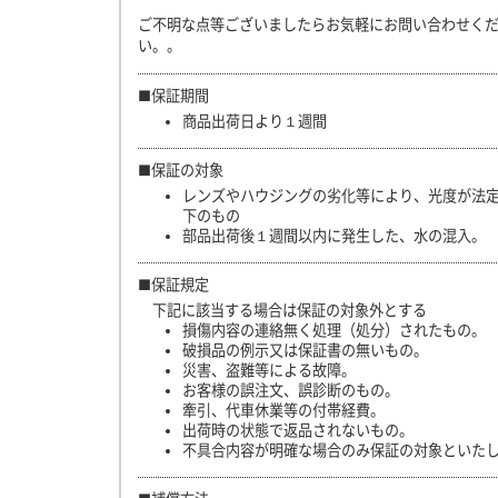
ご不明な点等ございましたらお気軽にお問い合わせく
い。。
■保証期間
商品出荷日より１週間
■保証の対象
レンズやハウジングの劣化等により、光度が法
下のもの
部品出荷後１週間以内に発生した、水の混入。
■保証規定
下記に該当する場合は保証の対象外とする
損傷内容の連絡無く処理（処分）されたもの。
破損品の例示又は保証書の無いもの。
災害、盗難等による故障。
お客様の誤注文、誤診断のもの。
牽引、代車休業等の付帯経費。
出荷時の状態で返品されないもの。
不具合内容が明確な場合のみ保証の対象といた