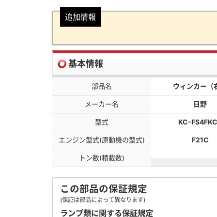
追加情報
基本情報
部品名
ウィンカー（
メーカー名
日野
型式
KC-FS4FK
エンジン型式(原動機の型式)
F21C
トン数(積載数)
この部品の保証規定
(保証は部品によって異なります)
ランプ類に関する保証規定