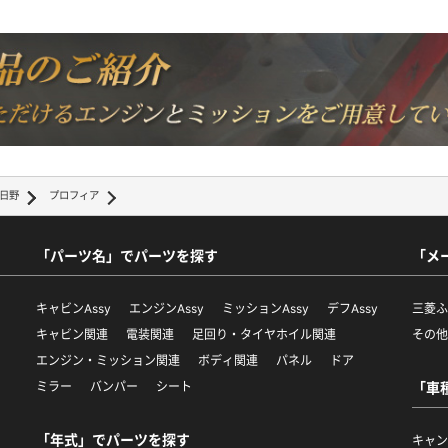
日野
プロフィア
「パーツ名」でパーツを探す
「メ
キャビンAssy
エンジンAssy
ミッションAssy
デフAssy
三菱
キャビン関連
電装関連
足回り・タイヤホイル関連
その
エンジン・ミッション関連
ボディ関連
パネル
ドア
ミラー
バンパー
シート
「車
「年式」でパーツを探す
キャ