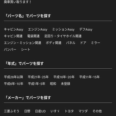
廃車買い取ります！
「パーツ名」でパーツを探す
キャビンAssy
エンジンAssy
ミッションAssy
デフAssy
キャビン関連
電装関連
足回り・タイヤホイル関連
エンジン・ミッション関連
ボディ関連
パネル
ドア
ミラー
バンパー
シート
「年式」でパーツを探す
平成26年以降
平成21年-25年
平成16年-20年
平成11年-15年
平成6年-10年
平成1年-5年
昭和
未登録
「メーカー」でパーツを探す
三菱ふそう
日野
日産UD
いすゞ
トヨタ
マツダ
その他