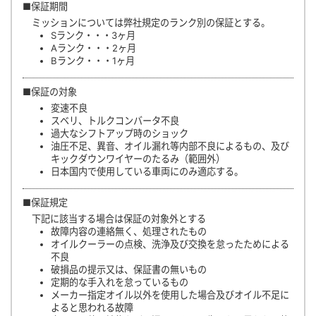
■保証期間
ミッションについては弊社規定のランク別の保証とする。
Sランク・・・3ヶ月
Aランク・・・2ヶ月
Bランク・・・1ヶ月
■保証の対象
変速不良
スベリ、トルクコンバータ不良
過大なシフトアップ時のショック
油圧不足、異音、オイル漏れ等内部不良によるもの、及び
キックダウンワイヤーのたるみ（範囲外）
日本国内で使用している車両にのみ適応する。
■保証規定
下記に該当する場合は保証の対象外とする
故障内容の連絡無く、処理されたもの
オイルクーラーの点検、洗浄及び交換を怠ったためによる
不良
破損品の提示又は、保証書の無いもの
定期的な手入れを怠っているもの
メーカー指定オイル以外を使用した場合及びオイル不足に
よると思われる故障