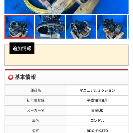
追加情報
基本情報
部品名
マニュアルミッション
初年度登録
平成19年6月
メーカー名
日産UD
車名
コンドル
型式
BDG-PK37D