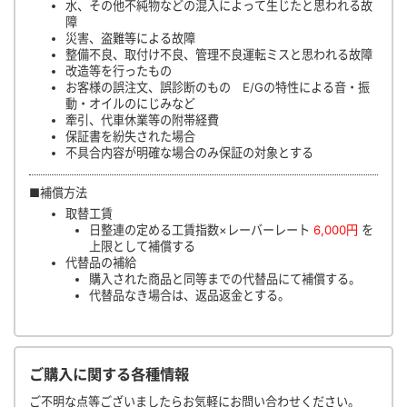
水、その他不純物などの混入によって生じたと思われる故
障
災害、盗難等による故障
整備不良、取付け不良、管理不良運転ミスと思われる故障
改造等を行ったもの
お客様の誤注文、誤診断のもの E/Gの特性による音・振
動・オイルのにじみなど
牽引、代車休業等の附帯経費
保証書を紛失された場合
不具合内容が明確な場合のみ保証の対象とする
■補償方法
取替工賃
日整連の定める工賃指数×レーバーレート
6,000円
を
上限として補償する
代替品の補給
購入された商品と同等までの代替品にて補償する。
代替品なき場合は、返品返金とする。
ご購入に関する各種情報
ご不明な点等ございましたらお気軽にお問い合わせください。