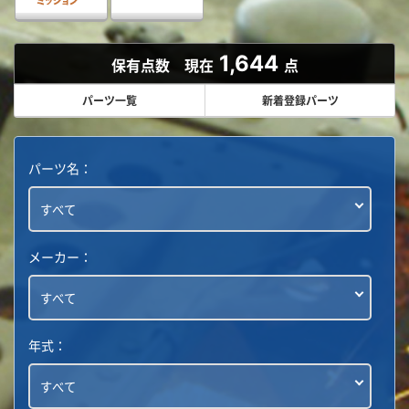
1,644
保有点数 現在
点
パーツ一覧
新着登録パーツ
パーツ名：
メーカー：
年式：