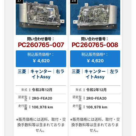
27
28
問い合わせ番号：
問い合わせ番号：
PC260765-007
PC260765-008
税込販売価格*：
税込販売価格*：
￥ 4,620
￥ 4,620
三菱｜キャンター｜右ラ
三菱｜キャンター｜左ラ
イトAssy
イトAssy
令和2年12月
令和2年12月
年式
年式
認定型
認定型
2RG-FEA20
2RG-FEA20
式
式
走行距
走行距
106,978 km
106,978 km
離
離
※販売価格には送料、取付・交
※販売価格には送料、取付・交
換手数料等は含まれておりま
換手数料等は含まれておりま
せん。
せん。