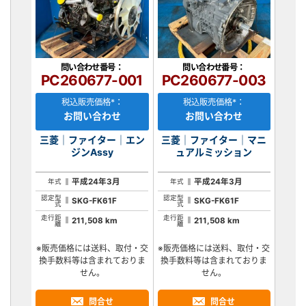
問い合わせ番号：
問い合わせ番号：
PC260677-001
PC260677-003
税込販売価格*：
税込販売価格*：
お問い合わせ
お問い合わせ
三菱｜ファイター｜エン
三菱｜ファイター｜マニ
ジンAssy
ュアルミッション
平成24年3月
平成24年3月
年式
年式
認定型
認定型
SKG-FK61F
SKG-FK61F
式
式
走行距
走行距
211,508 km
211,508 km
離
離
※販売価格には送料、取付・交
※販売価格には送料、取付・交
換手数料等は含まれておりま
換手数料等は含まれておりま
せん。
せん。
問合せ
問合せ