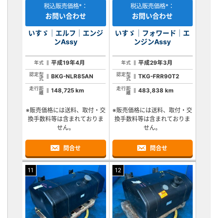
税込販売価格*：
税込販売価格*：
お問い合わせ
お問い合わせ
いすゞ｜エルフ｜エンジ
いすゞ｜フォワード｜エ
ンAssy
ンジンAssy
平成19年4月
平成29年3月
年式
年式
認定型
認定型
BKG-NLR85AN
TKG-FRR90T2
式
式
走行距
走行距
148,725 km
483,838 km
離
離
※販売価格には送料、取付・交
※販売価格には送料、取付・交
換手数料等は含まれておりま
換手数料等は含まれておりま
せん。
せん。
問合せ
問合せ
11
12