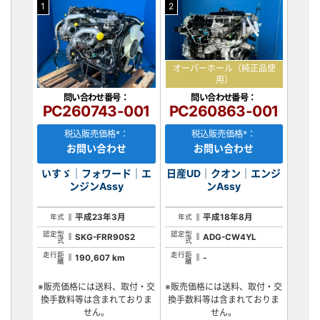
1
2
オーバーホール（純正品使
用）
問い合わせ番号：
問い合わせ番号：
PC260743-001
PC260863-001
税込販売価格*：
税込販売価格*：
お問い合わせ
お問い合わせ
いすゞ｜フォワード｜エ
日産UD｜クオン｜エンジ
ンジンAssy
ンAssy
平成23年3月
平成18年8月
年式
年式
認定型
認定型
SKG-FRR90S2
ADG-CW4YL
式
式
走行距
走行距
190,607 km
-
離
離
※販売価格には送料、取付・交
※販売価格には送料、取付・交
換手数料等は含まれておりま
換手数料等は含まれておりま
せん。
せん。