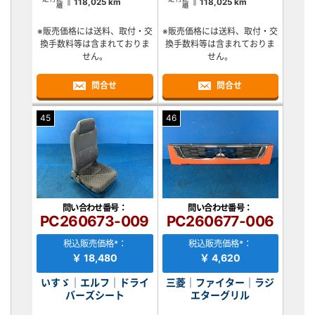
118,025 km
118,025 km
離
離
※販売価格には送料、取付・交
※販売価格には送料、取付・交
換手数料等は含まれておりま
換手数料等は含まれておりま
せん。
せん。
問合せ
問合せ
45
46
問い合わせ番号：
問い合わせ番号：
PC260673-009
PC260677-006
税込販売価格*：
税込販売価格*：
￥ 18,480
￥ 4,620
いすゞ｜エルフ｜ドライ
三菱｜ファイター｜ラジ
バーズシート
エターグリル