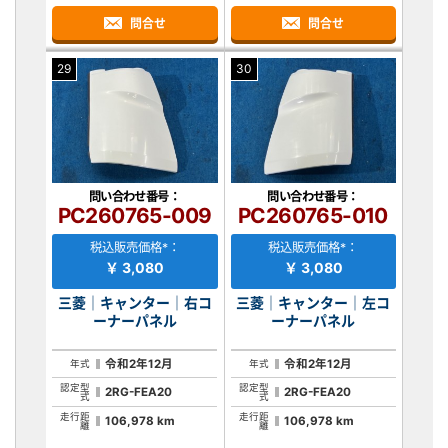
問合せ
問合せ
29
30
問い合わせ番号：
問い合わせ番号：
PC260765-009
PC260765-010
税込販売価格*：
税込販売価格*：
￥ 3,080
￥ 3,080
三菱｜キャンター｜右コ
三菱｜キャンター｜左コ
ーナーパネル
ーナーパネル
令和2年12月
令和2年12月
年式
年式
認定型
認定型
2RG-FEA20
2RG-FEA20
式
式
走行距
走行距
106,978 km
106,978 km
離
離