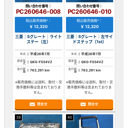
問い合わせ番号：
問い合わせ番号：
PC260646-008
PC260646-010
税込販売価格*：
税込販売価格*：
￥ 12,320
￥ 12,320
三菱｜Sグレート｜ライト
三菱｜Sグレート｜左サイ
ステー（左）
ドステップ（1st）
平成26年7月
平成26年7月
年式
年式
認定型
認定型
QKG-FS54VZ
QKG-FS54VZ
式
式
走行距
走行距
763,291 km
763,291 km
離
離
※販売価格には送料、取付・交
※販売価格には送料、取付・交
換手数料等は含まれておりま
換手数料等は含まれておりま
せん。
せん。
問合せ
問合せ
39
40