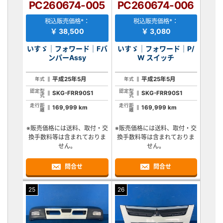
PC260674-005
PC260674-006
税込販売価格*：
税込販売価格*：
￥ 38,500
￥ 3,080
いすゞ｜フォワード｜Fバ
いすゞ｜フォワード｜P/
ンパーAssy
W スイッチ
平成25年5月
平成25年5月
年式
年式
認定型
認定型
SKG-FRR90S1
SKG-FRR90S1
式
式
走行距
走行距
169,999 km
169,999 km
離
離
※販売価格には送料、取付・交
※販売価格には送料、取付・交
換手数料等は含まれておりま
換手数料等は含まれておりま
せん。
せん。
問合せ
問合せ
25
26