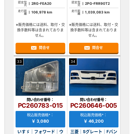
認定型
認定型
2RG-FEA20
2PG-FRR90T2
式
式
走行距
走行距
106,978 km
1,039,083 km
離
離
※販売価格には送料、取付・交
※販売価格には送料、取付・交
換手数料等は含まれておりま
換手数料等は含まれておりま
せん。
せん。
問合せ
問合せ
33
34
問い合わせ番号：
問い合わせ番号：
PC260783-015
PC260646-005
税込販売価格*：
税込販売価格*：
￥ 3,080
￥ 46,200
いすゞ｜フォワード｜ウ
三菱｜Sグレート｜Fバン