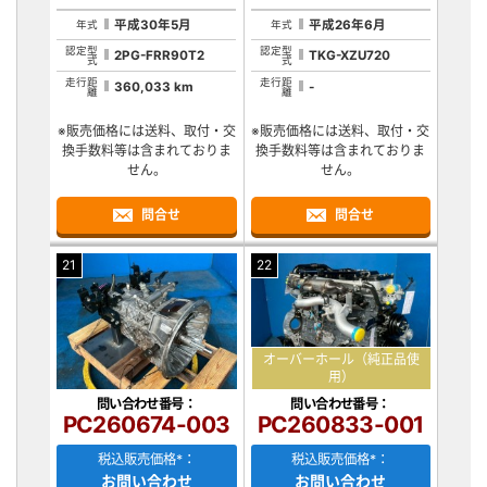
平成30年5月
平成26年6月
年式
年式
認定型
認定型
2PG-FRR90T2
TKG-XZU720
式
式
走行距
走行距
360,033 km
-
離
離
※販売価格には送料、取付・交
※販売価格には送料、取付・交
換手数料等は含まれておりま
換手数料等は含まれておりま
せん。
せん。
問合せ
問合せ
21
22
オーバーホール（純正品使
用）
問い合わせ番号：
問い合わせ番号：
PC260674-003
PC260833-001
税込販売価格*：
税込販売価格*：
お問い合わせ
お問い合わせ