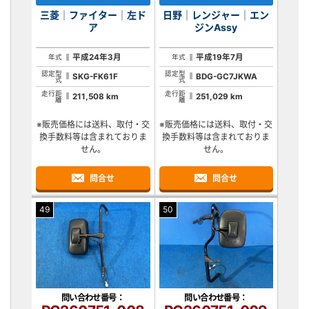
三菱｜ファイター｜左ド
日野｜レンジャー｜エン
ア
ジンAssy
平成24年3月
平成19年7月
年式
年式
認定型
認定型
SKG-FK61F
BDG-GC7JKWA
式
式
走行距
走行距
211,508 km
251,029 km
離
離
※販売価格には送料、取付・交
※販売価格には送料、取付・交
換手数料等は含まれておりま
換手数料等は含まれておりま
せん。
せん。
問合せ
問合せ
49
50
問い合わせ番号：
問い合わせ番号：