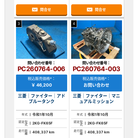
問合せ
問合せ
3
4
問い合わせ番号：
問い合わせ番号：
PC260764-006
PC260764-003
税込販売価格*：
税込販売価格*：
￥ 46,200
お問い合わせ
三菱｜ファイター｜アド
三菱｜ファイター｜マニ
ブルータンク
ュアルミッション
令和1年10月
令和1年10月
年式
年式
認定型
認定型
2KG-FK65F
2KG-FK65F
式
式
走行距
走行距
408,337 km
408,337 km
離
離