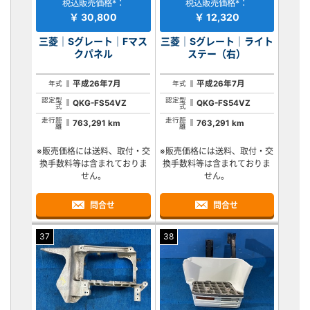
税込販売価格*：
税込販売価格*：
￥ 30,800
￥ 12,320
三菱｜Sグレート｜Fマス
三菱｜Sグレート｜ライト
クパネル
ステー（右）
平成26年7月
平成26年7月
年式
年式
認定型
認定型
QKG-FS54VZ
QKG-FS54VZ
式
式
走行距
走行距
763,291 km
763,291 km
離
離
※販売価格には送料、取付・交
※販売価格には送料、取付・交
換手数料等は含まれておりま
換手数料等は含まれておりま
せん。
せん。
問合せ
問合せ
37
38