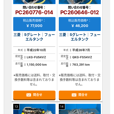
問い合わせ番号：
問い合わせ番号：
PC260776-014
PC260646-012
税込販売価格*：
税込販売価格*：
￥ 77,000
￥ 46,200
三菱｜Sグレート｜フュー
三菱｜Sグレート｜フュー
エルタンク
エルタンク
平成22年10月
平成26年7月
年式
年式
認定型
認定型
LKG-FU54VZ
QKG-FS54VZ
式
式
走行距
走行距
1,150,000 km
763,291 km
離
離
※販売価格には送料、取付・交
※販売価格には送料、取付・交
換手数料等は含まれておりま
換手数料等は含まれておりま
せん。
せん。
問合せ
問合せ
13
14