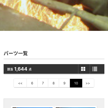
パーツ一覧
1,644
該当
点
<<
6
7
8
9
10
>>