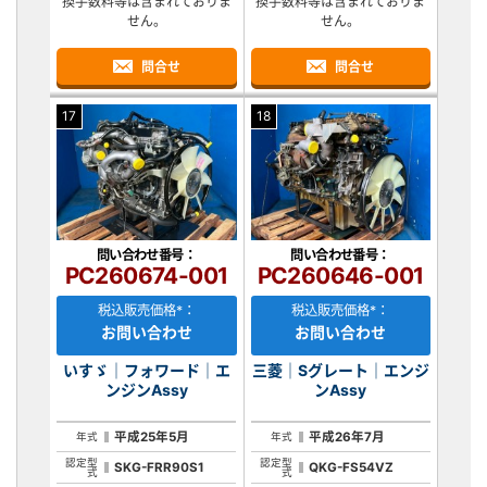
換手数料等は含まれておりま
換手数料等は含まれておりま
せん。
せん。
問合せ
問合せ
17
18
問い合わせ番号：
問い合わせ番号：
PC260674-001
PC260646-001
税込販売価格*：
税込販売価格*：
お問い合わせ
お問い合わせ
いすゞ｜フォワード｜エ
三菱｜Sグレート｜エンジ
ンジンAssy
ンAssy
平成25年5月
平成26年7月
年式
年式
認定型
認定型
SKG-FRR90S1
QKG-FS54VZ
式
式