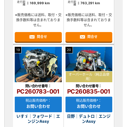
走行距
走行距
169,999 km
763,291 km
離
離
※販売価格には送料、取付・交
※販売価格には送料、取付・交
換手数料等は含まれておりま
換手数料等は含まれておりま
せん。
せん。
問合せ
問合せ
19
20
オーバーホール（純正品使
用）
問い合わせ番号：
問い合わせ番号：
PC260783-001
PC260835-001
税込販売価格*：
税込販売価格*：
お問い合わせ
お問い合わせ
いすゞ｜フォワード｜エ
日野｜デュトロ｜エンジ
ンジンAssy
ンAssy