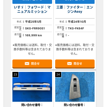
いすゞ｜フォワード｜マ
三菱｜ファイター｜エン
ニュアルミッション
ジンAssy
平成25年5月
平成24年10月
年式
年式
認定型
認定型
SKG-FRR90S1
TKG-FK64F
式
式
走行距
走行距
169,999 km
-
離
離
※販売価格には送料、取付・交
※販売価格には送料、取付・交
換手数料等は含まれておりま
換手数料等は含まれておりま
せん。
せん。
問合せ
問合せ
23
24
問い合わせ番号：
問い合わせ番号：