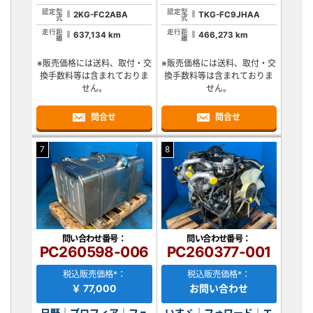
認定型
認定型
2KG-FC2ABA
TKG-FC9JHAA
式
式
走行距
走行距
637,134 km
466,273 km
離
離
※販売価格には送料、取付・交
※販売価格には送料、取付・交
換手数料等は含まれておりま
換手数料等は含まれておりま
せん。
せん。
問合せ
問合せ
7
8
問い合わせ番号：
問い合わせ番号：
PC260598-006
PC260377-001
税込販売価格*：
税込販売価格*：
￥ 77,000
お問い合わせ
日野｜プロフィア｜フュ
いすゞ｜フォワード｜エ