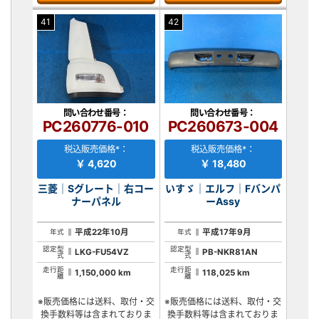
41
42
問い合わせ番号：
問い合わせ番号：
PC260776-010
PC260673-004
税込販売価格*：
税込販売価格*：
￥ 4,620
￥ 18,480
三菱｜Sグレート｜右コー
いすゞ｜エルフ｜Fバンパ
ナーパネル
ーAssy
平成22年10月
平成17年9月
年式
年式
認定型
認定型
LKG-FU54VZ
PB-NKR81AN
式
式
走行距
走行距
1,150,000 km
118,025 km
離
離
※販売価格には送料、取付・交
※販売価格には送料、取付・交
換手数料等は含まれておりま
換手数料等は含まれておりま