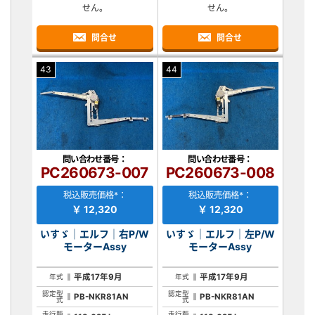
せん。
せん。
問合せ
問合せ
43
44
問い合わせ番号：
問い合わせ番号：
PC260673-007
PC260673-008
税込販売価格*：
税込販売価格*：
￥ 12,320
￥ 12,320
いすゞ｜エルフ｜右P/W
いすゞ｜エルフ｜左P/W
モーターAssy
モーターAssy
平成17年9月
平成17年9月
年式
年式
認定型
認定型
PB-NKR81AN
PB-NKR81AN
式
式
走行距
走行距