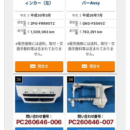
ィンカー（左）
パーAssy
平成30年5月
平成26年7月
年式
年式
認定型
認定型
2PG-FRR90T2
QKG-FS54VZ
式
式
走行距
走行距
1,039,083 km
763,291 km
離
離
※販売価格には送料、取付・交
※販売価格には送料、取付・交
換手数料等は含まれておりま
換手数料等は含まれておりま
せん。
せん。
問合せ
問合せ
35
36
問い合わせ番号：
問い合わせ番号：
PC260646-006
PC260646-007