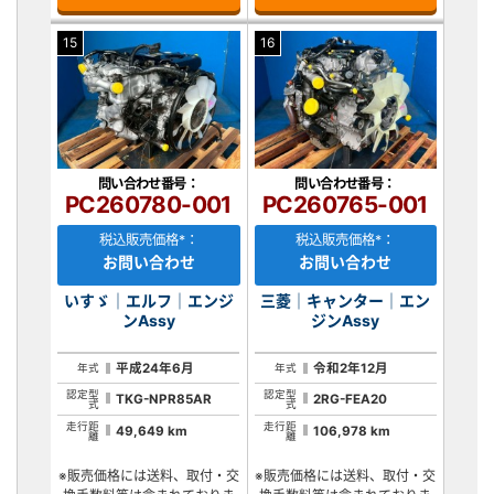
15
16
問い合わせ番号：
問い合わせ番号：
PC260780-001
PC260765-001
税込販売価格*：
税込販売価格*：
お問い合わせ
お問い合わせ
いすゞ｜エルフ｜エンジ
三菱｜キャンター｜エン
ンAssy
ジンAssy
平成24年6月
令和2年12月
年式
年式
認定型
認定型
TKG-NPR85AR
2RG-FEA20
式
式
走行距
走行距
49,649 km
106,978 km
離
離
※販売価格には送料、取付・交
※販売価格には送料、取付・交