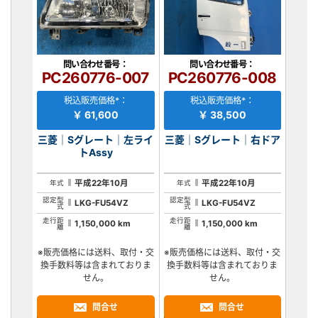
問い合わせ番号：
問い合わせ番号：
PC260776-007
PC260776-008
税込販売価格*：
税込販売価格*：
￥ 61,600
￥ 38,500
三菱｜Sグレート｜左ライ
三菱｜Sグレート｜右ドア
トAssy
平成22年10月
平成22年10月
年式
年式
認定型
認定型
LKG-FU54VZ
LKG-FU54VZ
式
式
走行距
走行距
1,150,000 km
1,150,000 km
離
離
※販売価格には送料、取付・交
※販売価格には送料、取付・交
換手数料等は含まれておりま
換手数料等は含まれておりま
せん。
せん。
問合せ
問合せ