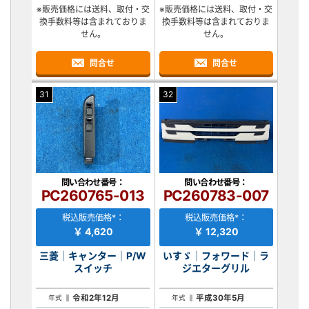
※販売価格には送料、取付・交
※販売価格には送料、取付・交
換手数料等は含まれておりま
換手数料等は含まれておりま
せん。
せん。
問合せ
問合せ
31
32
問い合わせ番号：
問い合わせ番号：
PC260765-013
PC260783-007
税込販売価格*：
税込販売価格*：
￥ 4,620
￥ 12,320
三菱｜キャンター｜P/W
いすゞ｜フォワード｜ラ
スイッチ
ジエターグリル
令和2年12月
平成30年5月
年式
年式