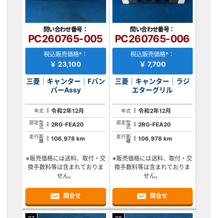
問い合わせ番号：
問い合わせ番号：
PC260765-005
PC260765-006
税込販売価格*：
税込販売価格*：
￥ 23,100
￥ 7,700
三菱｜キャンター｜Fバン
三菱｜キャンター｜ラジ
パーAssy
エターグリル
令和2年12月
令和2年12月
年式
年式
認定型
認定型
2RG-FEA20
2RG-FEA20
式
式
走行距
走行距
106,978 km
106,978 km
離
離
※販売価格には送料、取付・交
※販売価格には送料、取付・交
換手数料等は含まれておりま
換手数料等は含まれておりま
せん。
せん。
問合せ
問合せ