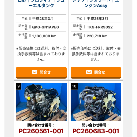
ーエルタンク
ンジンAssy
平成28年3月
平成25年3月
年式
年式
認定型
認定型
QPG-GN1APEG
TKG-FRR90S2
式
式
走行距
走行距
1,130,000 km
220,718 km
離
離
※販売価格には送料、取付・交
※販売価格には送料、取付・交
換手数料等は含まれておりま
換手数料等は含まれておりま
せん。
せん。
問合せ
問合せ
9
10
問い合わせ番号：
問い合わせ番号：
PC260561-001
PC260683-001