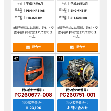
平成17年9月
平成24年3月
年式
年式
認定型
認定型
PB-NKR81AN
SKG-FK61F
式
式
走行距
走行距
118,025 km
211,508 km
離
離
※販売価格には送料、取付・交
※販売価格には送料、取付・交
換手数料等は含まれておりま
換手数料等は含まれておりま
せん。
せん。
問合せ
問合せ
47
48
問い合わせ番号：
問い合わせ番号：
PC260677-008
PC260751-001
税込販売価格*：
税込販売価格*：
￥ 23,100
お問い合わせ