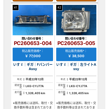
41
42
問い合わせ番号：
問い合わせ番号：
PC260653-004
PC260653-005
税込販売価格*：
税込販売価格*：
￥ 77,000
￥ 38,500
いすゞ｜ギガ｜Fバンパー
いすゞ｜ギガ｜左ライトA
Assy
ssy
平成22年12月
平成22年12月
年式
年式
認定型
認定型
LKG-CYJ77A
LKG-CYJ77A
式
式
走行距
走行距
1,326,405 km
1,326,405 km
離
離
※販売価格には送料、取付・交
※販売価格には送料、取付・交
換手数料等は含まれておりま
換手数料等は含まれておりま