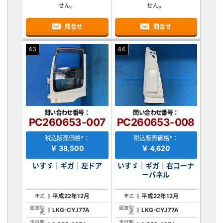
せん。
せん。
問合せ
問合せ
43
44
問い合わせ番号：
問い合わせ番号：
PC260653-007
PC260653-008
税込販売価格*：
税込販売価格*：
￥ 38,500
￥ 4,620
いすゞ｜ギガ｜左ドア
いすゞ｜ギガ｜右コーナ
ーパネル
平成22年12月
平成22年12月
年式
年式
認定型
認定型
LKG-CYJ77A
LKG-CYJ77A
式
式
走行距
走行距