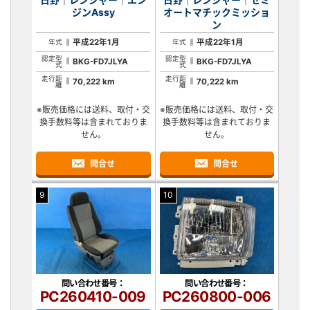
ジンAssy
オートマチックミッショ
ン
平成22年1月
平成22年1月
年式
年式
認定型
認定型
BKG-FD7JLYA
BKG-FD7JLYA
式
式
走行距
走行距
70,222 km
70,222 km
離
離
※販売価格には送料、取付・交
※販売価格には送料、取付・交
換手数料等は含まれておりま
換手数料等は含まれておりま
せん。
せん。
問合せ
問合せ
9
10
問い合わせ番号：
問い合わせ番号：
PC260410-009
PC260800-006