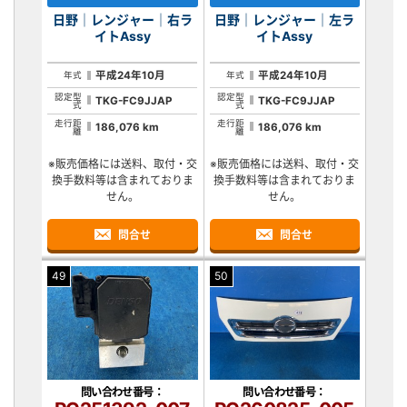
日野｜レンジャー｜右ラ
日野｜レンジャー｜左ラ
イトAssy
イトAssy
平成24年10月
平成24年10月
年式
年式
認定型
認定型
TKG-FC9JJAP
TKG-FC9JJAP
式
式
走行距
走行距
186,076 km
186,076 km
離
離
※販売価格には送料、取付・交
※販売価格には送料、取付・交
換手数料等は含まれておりま
換手数料等は含まれておりま
せん。
せん。
問合せ
問合せ
49
50
問い合わせ番号：
問い合わせ番号：