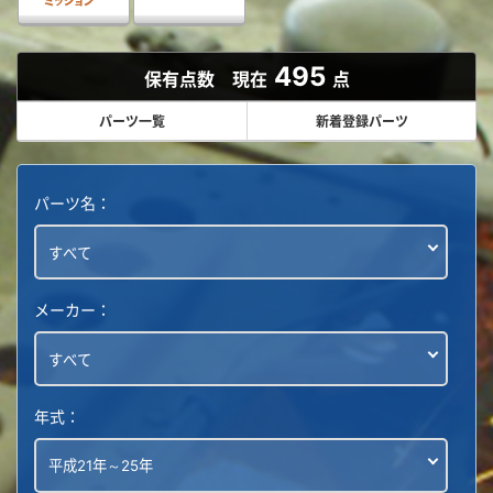
495
保有点数 現在
点
パーツ一覧
新着登録パーツ
パーツ名：
メーカー：
年式：