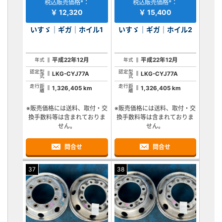
税込販売価格*：
税込販売価格*：
￥ 12,320
￥ 15,400
いすゞ｜ギガ｜ホイル1
いすゞ｜ギガ｜ホイル2
平成22年12月
平成22年12月
年式
年式
認定型
認定型
LKG-CYJ77A
LKG-CYJ77A
式
式
走行距
走行距
1,326,405 km
1,326,405 km
離
離
※販売価格には送料、取付・交
※販売価格には送料、取付・交
換手数料等は含まれておりま
換手数料等は含まれておりま
せん。
せん。
問合せ
問合せ
37
38