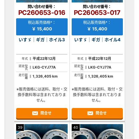
問い合わせ番号：
問い合わせ番号：
PC260653-016
PC260653-017
税込販売価格*：
税込販売価格*：
￥ 15,400
￥ 15,400
いすゞ｜ギガ｜ホイル3
いすゞ｜ギガ｜ホイル4
平成22年12月
平成22年12月
年式
年式
認定型
認定型
LKG-CYJ77A
LKG-CYJ77A
式
式
走行距
走行距
1,326,405 km
1,326,405 km
離
離
※販売価格には送料、取付・交
※販売価格には送料、取付・交
換手数料等は含まれておりま
換手数料等は含まれておりま
せん。
せん。
問合せ
問合せ
39
40