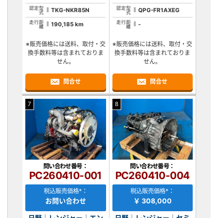
認定型
認定型
TKG-NKR85N
QPG-FR1AXEG
式
式
走行距
走行距
190,185 km
-
離
離
※販売価格には送料、取付・交
※販売価格には送料、取付・交
換手数料等は含まれておりま
換手数料等は含まれておりま
せん。
せん。
問合せ
問合せ
7
8
問い合わせ番号：
問い合わせ番号：
PC260410-001
PC260410-004
税込販売価格*：
税込販売価格*：
お問い合わせ
￥ 308,000
日野｜レンジャー｜エン
日野｜レンジャー｜セミ