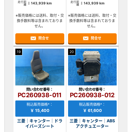
走行距
走行距
143,939 km
143,939 km
離
離
※販売価格には送料、取付・交
※販売価格には送料、取付・交
換手数料等は含まれておりま
換手数料等は含まれておりま
せん。
せん。
問合せ
問合せ
19
20
問い合わせ番号：
問い合わせ番号：
PC260938-011
PC260938-012
税込販売価格*：
税込販売価格*：
￥ 15,400
￥ 61,600
三菱｜キャンター｜ドラ
三菱｜キャンター｜ABS
イバーズシート
アクチュエーター