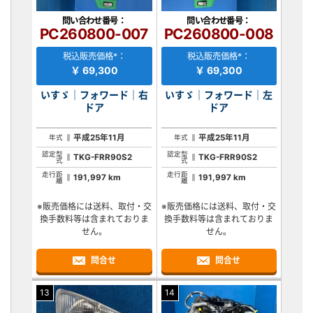
問い合わせ番号：
問い合わせ番号：
PC260800-007
PC260800-008
税込販売価格*：
税込販売価格*：
￥ 69,300
￥ 69,300
いすゞ｜フォワード｜右
いすゞ｜フォワード｜左
ドア
ドア
平成25年11月
平成25年11月
年式
年式
認定型
認定型
TKG-FRR90S2
TKG-FRR90S2
式
式
走行距
走行距
191,997 km
191,997 km
離
離
※販売価格には送料、取付・交
※販売価格には送料、取付・交
換手数料等は含まれておりま
換手数料等は含まれておりま
せん。
せん。
問合せ
問合せ
13
14