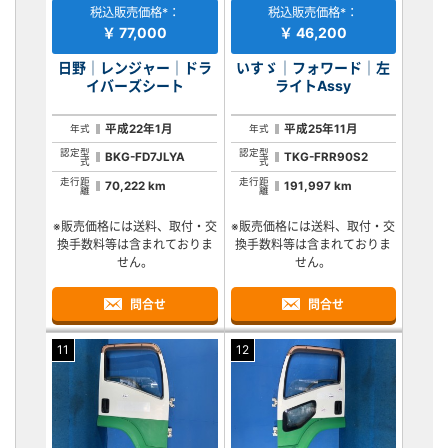
税込販売価格*：
税込販売価格*：
￥ 77,000
￥ 46,200
日野｜レンジャー｜ドラ
いすゞ｜フォワード｜左
イバーズシート
ライトAssy
平成22年1月
平成25年11月
年式
年式
認定型
認定型
BKG-FD7JLYA
TKG-FRR90S2
式
式
走行距
走行距
70,222 km
191,997 km
離
離
※販売価格には送料、取付・交
※販売価格には送料、取付・交
換手数料等は含まれておりま
換手数料等は含まれておりま
せん。
せん。
問合せ
問合せ
11
12