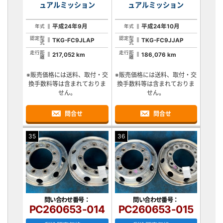
ュアルミッション
ュアルミッション
平成24年9月
平成24年10月
年式
年式
認定型
認定型
TKG-FC9JLAP
TKG-FC9JJAP
式
式
走行距
走行距
217,052 km
186,076 km
離
離
※販売価格には送料、取付・交
※販売価格には送料、取付・交
換手数料等は含まれておりま
換手数料等は含まれておりま
せん。
せん。
問合せ
問合せ
35
36
問い合わせ番号：
問い合わせ番号：
PC260653-014
PC260653-015