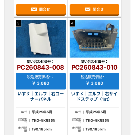
問合せ
問合せ
3
4
問い合わせ番号：
問い合わせ番号：
PC260843-008
PC260843-010
税込販売価格*：
税込販売価格*：
￥ 3,080
￥ 3,080
いすゞ｜エルフ｜右コー
いすゞ｜エルフ｜右サイ
ナーパネル
ドステップ（1st）
平成25年5月
平成25年5月
年式
年式
認定型
認定型
TKG-NKR85N
TKG-NKR85N
式
式
走行距
走行距
190,185 km
190,185 km
離
離