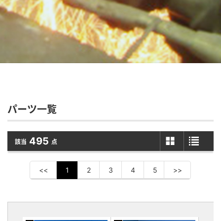
パーツ一覧
495
該当
点
<<
1
2
3
4
5
>>