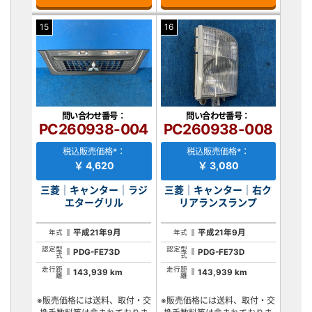
15
16
問い合わせ番号：
問い合わせ番号：
PC260938-004
PC260938-008
税込販売価格*：
税込販売価格*：
￥ 4,620
￥ 3,080
三菱｜キャンター｜ラジ
三菱｜キャンター｜右ク
エターグリル
リアランスランプ
平成21年9月
平成21年9月
年式
年式
認定型
認定型
PDG-FE73D
PDG-FE73D
式
式
走行距
走行距
143,939 km
143,939 km
離
離
※販売価格には送料、取付・交
※販売価格には送料、取付・交