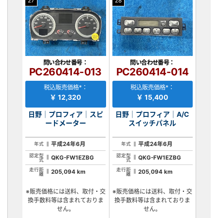
27
28
問い合わせ番号：
問い合わせ番号：
PC260414-013
PC260414-014
税込販売価格*：
税込販売価格*：
￥ 12,320
￥ 15,400
日野｜プロフィア｜スピ
日野｜プロフィア｜A/C
ードメーター
スイッチパネル
平成24年6月
平成24年6月
年式
年式
認定型
認定型
QKG-FW1EZBG
QKG-FW1EZBG
式
式
走行距
走行距
205,094 km
205,094 km
離
離
※販売価格には送料、取付・交
※販売価格には送料、取付・交
換手数料等は含まれておりま
換手数料等は含まれておりま
せん。
せん。