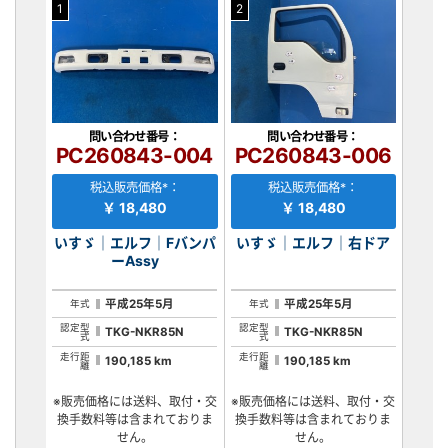
1
2
問い合わせ番号：
問い合わせ番号：
PC260843-004
PC260843-006
税込販売価格*：
税込販売価格*：
￥ 18,480
￥ 18,480
いすゞ｜エルフ｜Fバンパ
いすゞ｜エルフ｜右ドア
ーAssy
平成25年5月
平成25年5月
年式
年式
認定型
認定型
TKG-NKR85N
TKG-NKR85N
式
式
走行距
走行距
190,185 km
190,185 km
離
離
※販売価格には送料、取付・交
※販売価格には送料、取付・交
換手数料等は含まれておりま
換手数料等は含まれておりま
せん。
せん。