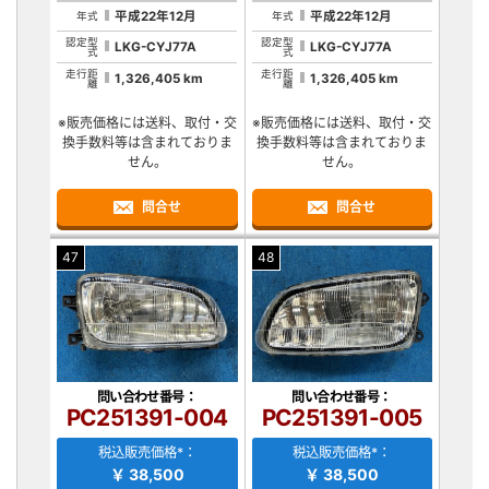
平成22年12月
平成22年12月
年式
年式
認定型
認定型
LKG-CYJ77A
LKG-CYJ77A
式
式
走行距
走行距
1,326,405 km
1,326,405 km
離
離
※販売価格には送料、取付・交
※販売価格には送料、取付・交
換手数料等は含まれておりま
換手数料等は含まれておりま
せん。
せん。
問合せ
問合せ
47
48
問い合わせ番号：
問い合わせ番号：
PC251391-004
PC251391-005
税込販売価格*：
税込販売価格*：
￥ 38,500
￥ 38,500