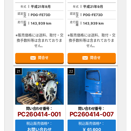
平成21年9月
平成21年9月
年式
年式
認定型
認定型
PDG-FE73D
PDG-FE73D
式
式
走行距
走行距
143,939 km
143,939 km
離
離
※販売価格には送料、取付・交
※販売価格には送料、取付・交
換手数料等は含まれておりま
換手数料等は含まれておりま
せん。
せん。
問合せ
問合せ
21
22
問い合わせ番号：
問い合わせ番号：
PC260414-001
PC260414-007
税込販売価格*：
税込販売価格*：
お問い合わせ
￥ 61,600