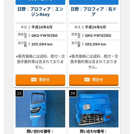
日野｜プロフィア｜エン
日野｜プロフィア｜右ド
ジンAssy
ア
平成24年6月
平成24年6月
年式
年式
認定型
認定型
QKG-FW1EZBG
QKG-FW1EZBG
式
式
走行距
走行距
205,094 km
205,094 km
離
離
※販売価格には送料、取付・交
※販売価格には送料、取付・交
換手数料等は含まれておりま
換手数料等は含まれておりま
せん。
せん。
問合せ
問合せ
23
24
問い合わせ番号：
問い合わせ番号：