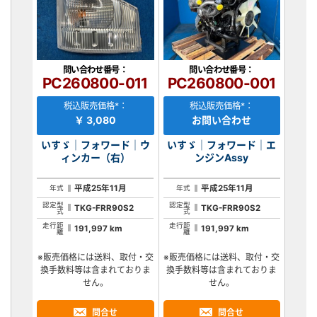
問い合わせ番号：
問い合わせ番号：
PC260800-011
PC260800-001
税込販売価格*：
税込販売価格*：
￥ 3,080
お問い合わせ
いすゞ｜フォワード｜ウ
いすゞ｜フォワード｜エ
ィンカー（右）
ンジンAssy
平成25年11月
平成25年11月
年式
年式
認定型
認定型
TKG-FRR90S2
TKG-FRR90S2
式
式
走行距
走行距
191,997 km
191,997 km
離
離
※販売価格には送料、取付・交
※販売価格には送料、取付・交
換手数料等は含まれておりま
換手数料等は含まれておりま
せん。
せん。
問合せ
問合せ