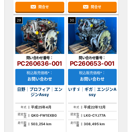
問合せ
問合せ
29
30
問い合わせ番号：
問い合わせ番号：
PC260636-001
PC260653-001
税込販売価格*：
税込販売価格*：
お問い合わせ
お問い合わせ
日野｜プロフィア｜エン
いすゞ｜ギガ｜エンジンA
ジンAssy
ssy
平成25年4月
平成22年12月
年式
年式
認定型
認定型
QKG-FW1EXBG
LKG-CYJ77A
式
式
走行距
走行距
503,254 km
308,495 km
離
離