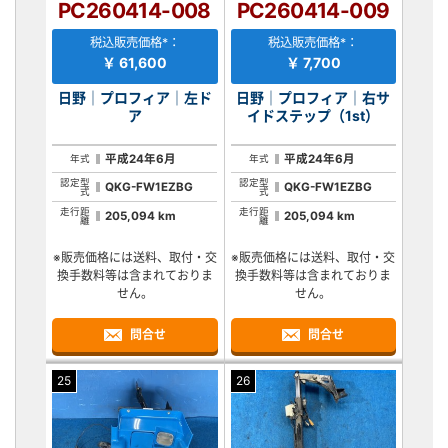
PC260414-008
PC260414-009
税込販売価格*：
税込販売価格*：
￥ 61,600
￥ 7,700
日野｜プロフィア｜左ド
日野｜プロフィア｜右サ
ア
イドステップ（1st）
平成24年6月
平成24年6月
年式
年式
認定型
認定型
QKG-FW1EZBG
QKG-FW1EZBG
式
式
走行距
走行距
205,094 km
205,094 km
離
離
※販売価格には送料、取付・交
※販売価格には送料、取付・交
換手数料等は含まれておりま
換手数料等は含まれておりま
せん。
せん。
問合せ
問合せ
25
26