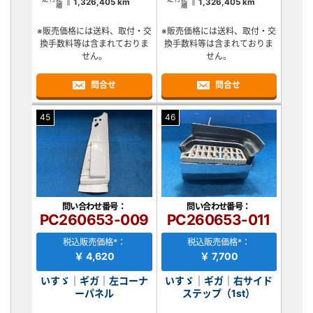
1,326,405 km
1,326,405 km
離
離
※販売価格には送料、取付・交
※販売価格には送料、取付・交
換手数料等は含まれておりま
換手数料等は含まれておりま
せん。
せん。
問合せ
問合せ
45
46
問い合わせ番号：
問い合わせ番号：
PC260653-009
PC260653-011
税込販売価格*：
税込販売価格*：
￥ 4,620
￥ 7,700
いすゞ｜ギガ｜左コーナ
いすゞ｜ギガ｜右サイド
ーパネル
ステップ（1st）