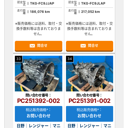
認定型
認定型
TKG-FC9JJAP
TKG-FC9JLAP
式
式
走行距
走行距
186,076 km
217,052 km
離
離
※販売価格には送料、取付・交
※販売価格には送料、取付・交
換手数料等は含まれておりま
換手数料等は含まれておりま
せん。
せん。
問合せ
問合せ
33
34
問い合わせ番号：
問い合わせ番号：
PC251392-002
PC251391-002
税込販売価格*：
税込販売価格*：
お問い合わせ
お問い合わせ
日野｜レンジャー｜マニ
日野｜レンジャー｜マニ