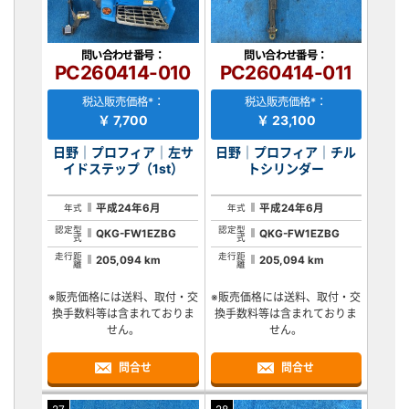
問い合わせ番号：
問い合わせ番号：
PC260414-010
PC260414-011
税込販売価格*：
税込販売価格*：
￥ 7,700
￥ 23,100
日野｜プロフィア｜左サ
日野｜プロフィア｜チル
イドステップ（1st）
トシリンダー
平成24年6月
平成24年6月
年式
年式
認定型
認定型
QKG-FW1EZBG
QKG-FW1EZBG
式
式
走行距
走行距
205,094 km
205,094 km
離
離
※販売価格には送料、取付・交
※販売価格には送料、取付・交
換手数料等は含まれておりま
換手数料等は含まれておりま
せん。
せん。
問合せ
問合せ