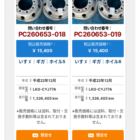
問い合わせ番号：
問い合わせ番号：
PC260653-018
PC260653-019
税込販売価格*：
税込販売価格*：
￥ 15,400
￥ 15,400
いすゞ｜ギガ｜ホイル5
いすゞ｜ギガ｜ホイル6
平成22年12月
平成22年12月
年式
年式
認定型
認定型
LKG-CYJ77A
LKG-CYJ77A
式
式
走行距
走行距
1,326,405 km
1,326,405 km
離
離
※販売価格には送料、取付・交
※販売価格には送料、取付・交
換手数料等は含まれておりま
換手数料等は含まれておりま
せん。
せん。
問合せ
問合せ