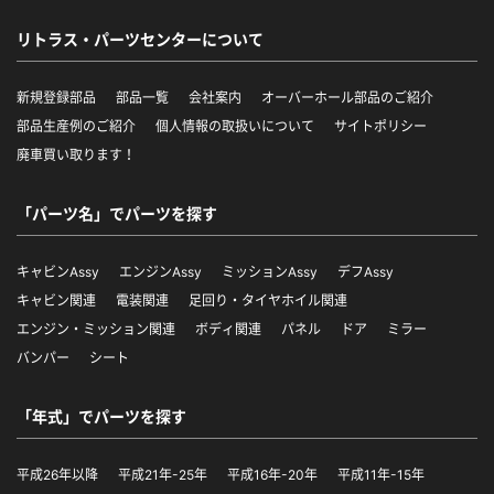
リトラス・パーツセンターについて
新規登録部品
部品一覧
会社案内
オーバーホール部品のご紹介
部品生産例のご紹介
個人情報の取扱いについて
サイトポリシー
廃車買い取ります！
「パーツ名」でパーツを探す
キャビンAssy
エンジンAssy
ミッションAssy
デフAssy
キャビン関連
電装関連
足回り・タイヤホイル関連
エンジン・ミッション関連
ボディ関連
パネル
ドア
ミラー
バンパー
シート
「年式」でパーツを探す
平成26年以降
平成21年-25年
平成16年-20年
平成11年-15年