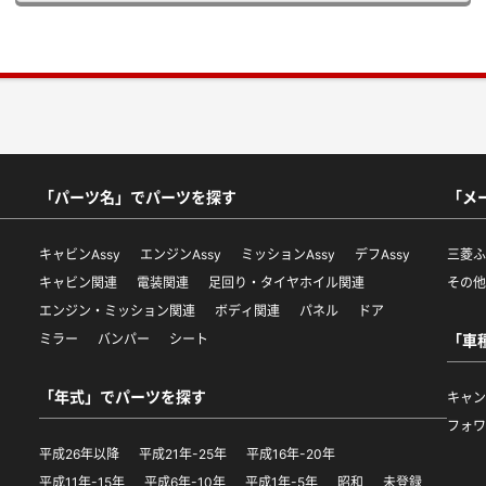
「パーツ名」でパーツを探す
「メ
キャビンAssy
エンジンAssy
ミッションAssy
デフAssy
三菱
キャビン関連
電装関連
足回り・タイヤホイル関連
その
エンジン・ミッション関連
ボディ関連
パネル
ドア
ミラー
バンパー
シート
「車
「年式」でパーツを探す
キャ
フォ
平成26年以降
平成21年-25年
平成16年-20年
平成11年-15年
平成6年-10年
平成1年-5年
昭和
未登録