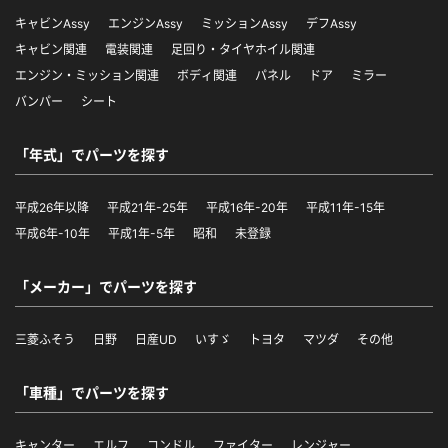
キャビンAssy
エンジンAssy
ミッションAssy
デフAssy
キャビン関連
電装関連
足回り・タイヤホイル関連
エンジン・ミッション関連
ボディ関連
パネル
ドア
ミラー
バンパー
シート
「年式」でパーツを探す
平成26年以降
平成21年-25年
平成16年-20年
平成11年-15年
平成6年-10年
平成1年-5年
昭和
未登録
「メーカー」でパーツを探す
三菱ふそう
日野
日産UD
いすゞ
トヨタ
マツダ
その他
「車種」でパーツを探す
キャンター
エルフ
コンドル
ファイター
レンジャー