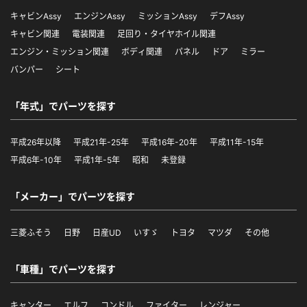
キャビンAssy
エンジンAssy
ミッションAssy
デフAssy
キャビン関連
電装関連
足回り・タイヤホイル関連
エンジン・ミッション関連
ボディ関連
パネル
ドア
ミラー
バンパー
シート
「年式」でパーツを探す
平成26年以降
平成21年-25年
平成16年-20年
平成11年-15年
平成6年-10年
平成1年-5年
昭和
未登録
「メーカー」でパーツを探す
三菱ふそう
日野
日産UD
いすゞ
トヨタ
マツダ
その他
「車種」でパーツを探す
キャンター
エルフ
コンドル
ファイター
レンジャー