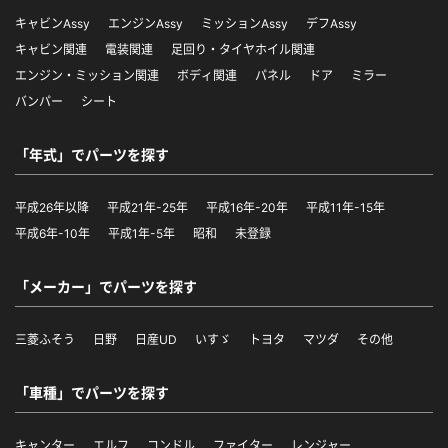
キャビンAssy
エンジンAssy
ミッションAssy
デフAssy
キャビン関連
電装関連
足回り・タイヤホイル関連
エンジン・ミッション関連
ボディ関連
パネル
ドア
ミラー
バンパー
シート
「年式」でパーツを探す
平成26年以降
平成21年-25年
平成16年-20年
平成11年-15年
平成6年-10年
平成1年-5年
昭和
未登録
「メーカー」でパーツを探す
三菱ふそう
日野
日産UD
いすゞ
トヨタ
マツダ
その他
「車種」でパーツを探す
キャンター
エルフ
コンドル
ファイター
レンジャー