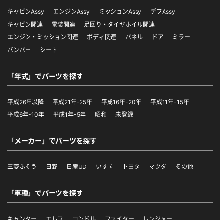
キャビンAssy
エンジンAssy
ミッションAssy
デフAssy
キャビン関連
電装関連
足回り・タイヤホイル関連
エンジン・ミッション関連
ボディ関連
パネル
ドア
ミラー
バンパー
シート
「年式」でパーツを探す
平成26年以降
平成21年-25年
平成16年-20年
平成11年-15年
平成6年-10年
平成1年-5年
昭和
未登録
「メーカー」でパーツを探す
三菱ふそう
日野
日産UD
いすゞ
トヨタ
マツダ
その他
「車種」でパーツを探す
キャンター
エルフ
コンドル
ファイター
レンジャー