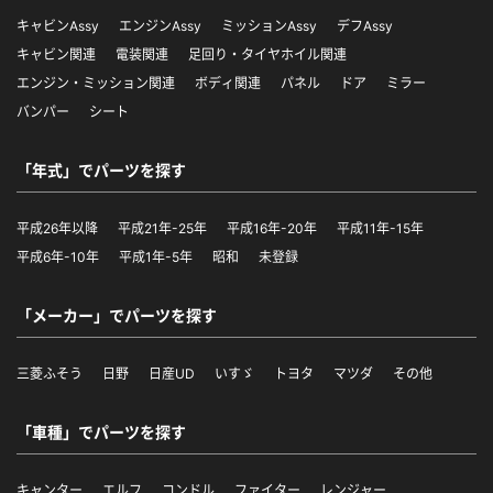
キャビンAssy
エンジンAssy
ミッションAssy
デフAssy
キャビン関連
電装関連
足回り・タイヤホイル関連
エンジン・ミッション関連
ボディ関連
パネル
ドア
ミラー
バンパー
シート
「年式」でパーツを探す
平成26年以降
平成21年-25年
平成16年-20年
平成11年-15年
平成6年-10年
平成1年-5年
昭和
未登録
「メーカー」でパーツを探す
三菱ふそう
日野
日産UD
いすゞ
トヨタ
マツダ
その他
「車種」でパーツを探す
キャンター
エルフ
コンドル
ファイター
レンジャー