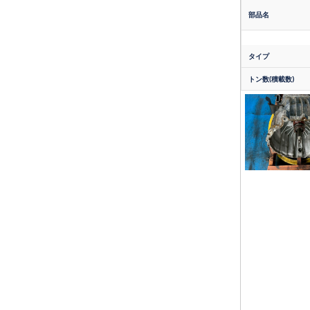
部品名
タイプ
トン数(積載数)