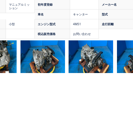
マニュアルミッ
初年度登録
メーカー名
ション
車名
キャンター
型式
小型
エンジン型式
4M51
走行距離
税込販売価格
お問い合わせ