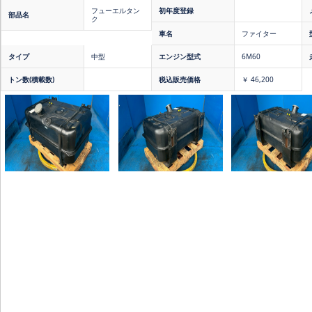
フューエルタン
初年度登録
部品名
ク
車名
ファイター
タイプ
中型
エンジン型式
6M60
トン数(積載数)
税込販売価格
￥ 46,200