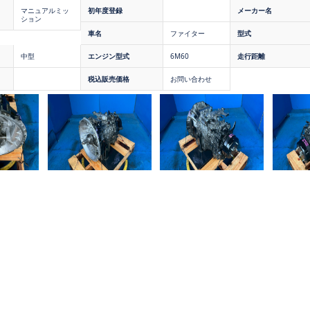
マニュアルミッ
初年度登録
メーカー名
ション
車名
ファイター
型式
中型
エンジン型式
6M60
走行距離
税込販売価格
お問い合わせ