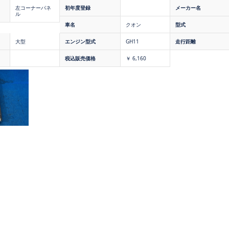
左コーナーパネ
初年度登録
メーカー名
ル
車名
クオン
型式
大型
エンジン型式
GH11
走行距離
税込販売価格
￥ 6,160