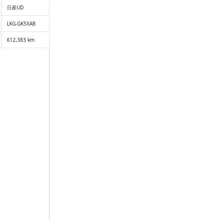
日産UD
LKG-GK5XAB
612,383 km