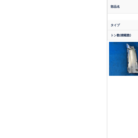
部品名
タイプ
トン数(積載数)