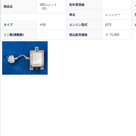
HIDユニット
初年度登録
部品名
（右）
車名
レンジャー
タイプ
中型
エンジン型式
J07E
トン数(積載数)
税込販売価格
￥ 15,400