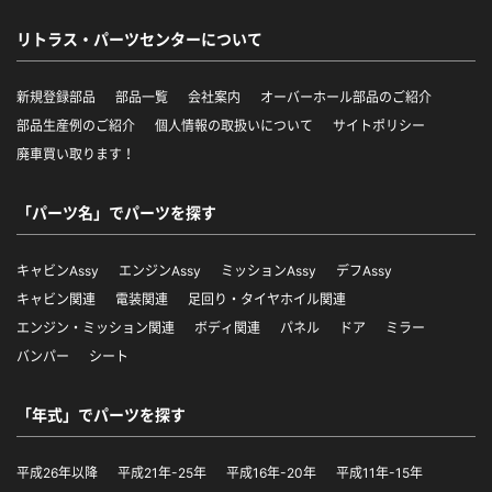
リトラス・パーツセンターについて
新規登録部品
部品一覧
会社案内
オーバーホール部品のご紹介
部品生産例のご紹介
個人情報の取扱いについて
サイトポリシー
廃車買い取ります！
「パーツ名」でパーツを探す
キャビンAssy
エンジンAssy
ミッションAssy
デフAssy
キャビン関連
電装関連
足回り・タイヤホイル関連
エンジン・ミッション関連
ボディ関連
パネル
ドア
ミラー
バンパー
シート
「年式」でパーツを探す
平成26年以降
平成21年-25年
平成16年-20年
平成11年-15年