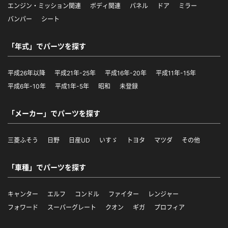
エンジン・ミッション関連
ボディ関連
パネル
ドア
ミラー
バンパー
シート
「年式」でパーツを探す
平成26年以降
平成21年-25年
平成16年-20年
平成11年-15年
平成6年-10年
平成1年-5年
昭和
未登録
「メーカー」でパーツを探す
三菱ふそう
日野
日産UD
いすゞ
トヨタ
マツダ
その他
「車種」でパーツを探す
キャンター
エルフ
コンドル
ファイター
レンジャー
フォワード
スーパーグレート
クオン
ギガ
プロフィア