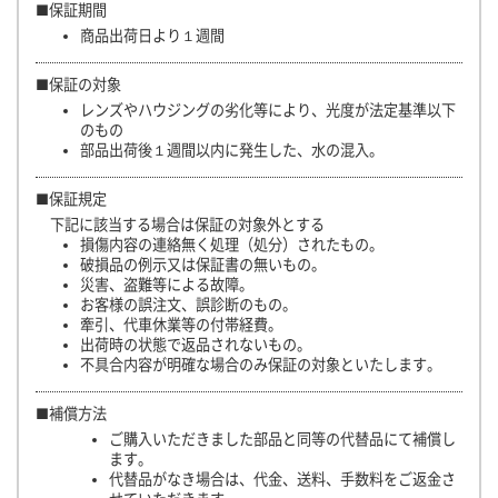
■保証期間
商品出荷日より１週間
■保証の対象
レンズやハウジングの劣化等により、光度が法定基準以下
のもの
部品出荷後１週間以内に発生した、水の混入。
■保証規定
下記に該当する場合は保証の対象外とする
損傷内容の連絡無く処理（処分）されたもの。
破損品の例示又は保証書の無いもの。
災害、盗難等による故障。
お客様の誤注文、誤診断のもの。
牽引、代車休業等の付帯経費。
出荷時の状態で返品されないもの。
不具合内容が明確な場合のみ保証の対象といたします。
■補償方法
ご購入いただきました部品と同等の代替品にて補償し
ます。
代替品がなき場合は、代金、送料、手数料をご返金さ