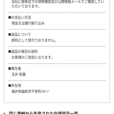
当社に御来店での現物確認及び公開情報メールでご確認してい
ただいております。
■お支払い方法
現金又は銀行振り込み
■返品について
原則として受付ておりません。
■返品の場合の送料
お客様のご負担となります。
■責任者
玉井 和重
■所在地
福井県越前市不老町29-7
同じ車輌から生産された在庫部品一覧