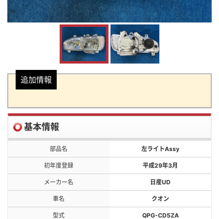
追加情報
基本情報
部品名
左ライトAssy
初年度登録
平成29年3月
メーカー名
日産UD
車名
クオン
型式
QPG-CD5ZA