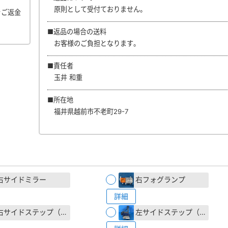
原則として受付ておりません。
をご返金
■返品の場合の送料
お客様のご負担となります。
■責任者
玉井 和重
■所在地
福井県越前市不老町29-7
右サイドミラー
右フォグランプ
詳細
右サイドステップ（1st）
左サイドステップ（1st）