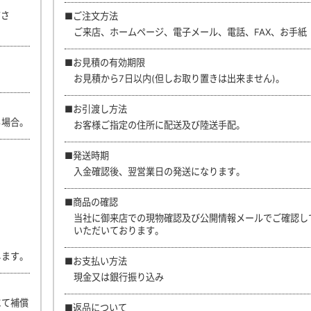
ださ
■ご注文方法
ご来店、ホームページ、電子メール、電話、FAX、お手紙
■お見積の有効期限
お見積から7日以内(但しお取り置きは出来ません)。
■お引渡し方法
る場合。
お客様ご指定の住所に配送及び陸送手配。
■発送時期
入金確認後、翌営業日の発送になります。
■商品の確認
当社に御来店での現物確認及び公開情報メールでご確認し
いただいております。
します。
■お支払い方法
現金又は銀行振り込み
にて補償
■返品について