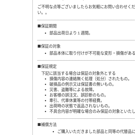
ご不明な点等ございましたらお気軽にお問い合わせく
い。。
■保証期間
部品出荷日より１週間。
■保証の対象
部品本体に取り付けが不可能な変形・損傷があ
■保証規定
下記に該当する場合は保証の対象外とする
損傷内容の連絡無く処理（処分）されたもの。
破損品の例示又は保証書の無いもの。
災害、盗難等による故障。
お客様の誤注文、誤診断のもの。
牽引、代車休業等の付帯経費。
出荷時の状態で返品されないもの。
不具合内容が明確な場合のみ保証の対象といた
■補償方法
ご購入いただきました部品と同等の代替品